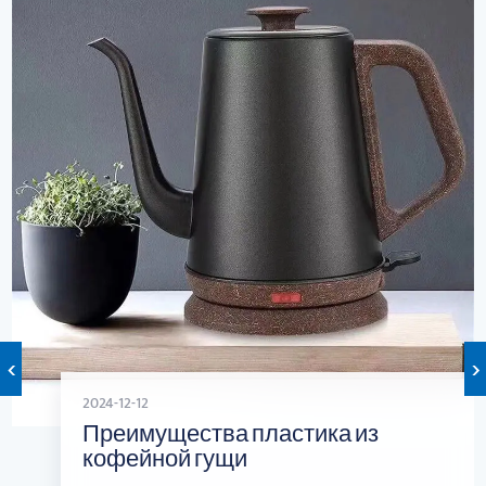
‹
›
2024-12-12
Преимущества пластика из
кофейной гущи