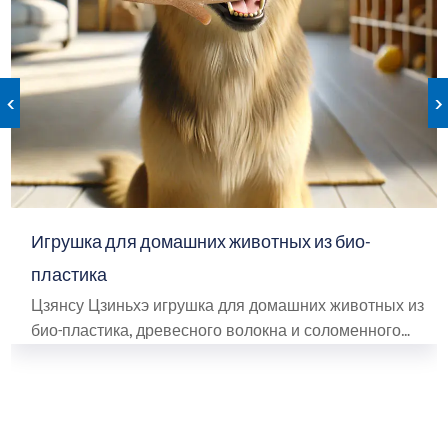
‹
›
Игрушка для домашних животных из био-
пластика
Цзянсу Цзиньхэ игрушка для домашних животных из
био-пластика, древесного волокна и соломенного
волокна в качестве материалов, изобретательность
для создания зеленых товарищей по играм.
Ухудшение окружающей среды защищает
окружающую среду, безопасное и нетоксичное