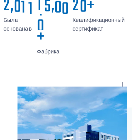
2
0
1
1
1
5
0
0
2
0
,
,
+
0
Была
Квалификационный
+
основана в
сертификат
Фабрика