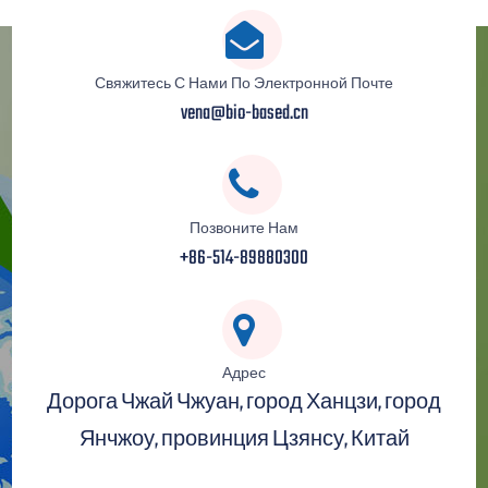
домашнее животное. Подходящая текстура для
заточки зубов, обработка различных творческих
добавок. Счастье питомца гарантировано: рука об
Свяжитесь С Нами По Электронной Почте
руку создайте круг любви для домашних питомцев.
vena@bio-based.cn
Позвоните Нам
+86-514-89880300
Адрес
Дорога Чжай Чжуан, город Ханцзи, город
Янчжоу, провинция Цзянсу, Китай